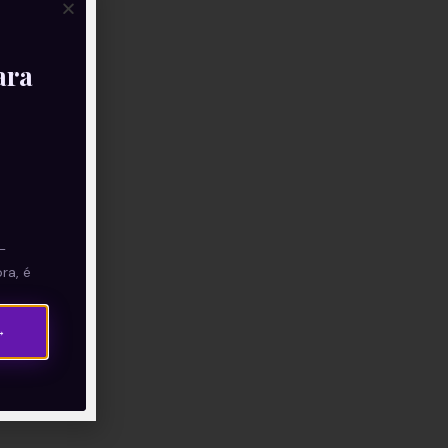
ara
—
ra, é
→