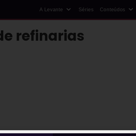
A Levante
Séries
Conteúdos
e refinarias