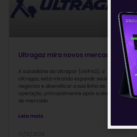
Ultragaz mira novos mercados
A subsidiária da Ultrapar (UGPA3), a
Ultragaz, está mirando expandir seus
negócios e diversificar a sua linha de
operação, principalmente após a abertura
do mercado
Leia mais
17/12/2020