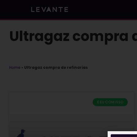
Skip
to
content
Ultragaz compra d
Home
»
Ultragaz compra de refinarias
E EU COM ISSO