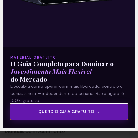
A Levante
Sobre nós
MATERIAL GRATUITO
Termos e Condições
O Guia Completo para Dominar o
Investimento Mais Flexível
Política de Privacidade
do Mercado
Descubra como operar com mais liberdade, controle e
Explore
consistência — independente do cenário. Baixe agora, é
100% gratuito.
Artigos
E Eu Com Isso?
QUERO O GUIA GRATUITO →
Vídeos no Youtube
Manuais de Investimento