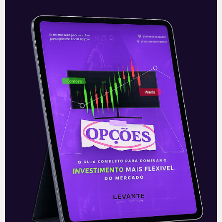
Via passa a oferecer serviços
logísticos
A Via (VVAR3), antiga Via Varejo e dona
das Casas Bahia e Ponto (antiga Ponto
Frio), está desenvolvendo um pacote de
serviços logísticos para seu
Leia mais
29/06/2021