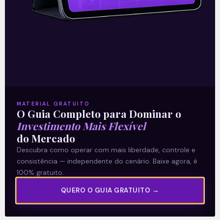
25/02/2022
A Levante
MATERIAL GRATUITO
Sobre nós
O Guia Completo para Dominar o
Termos e Condições
Investimento Mais Flexível
do Mercado
Política de Privacidade
Descubra como operar com mais liberdade, controle e
consistência — independente do cenário. Baixe agora, é
Explore
100% gratuito.
Artigos
QUERO O GUIA GRATUITO →
E Eu Com Isso?
Vídeos no Youtube