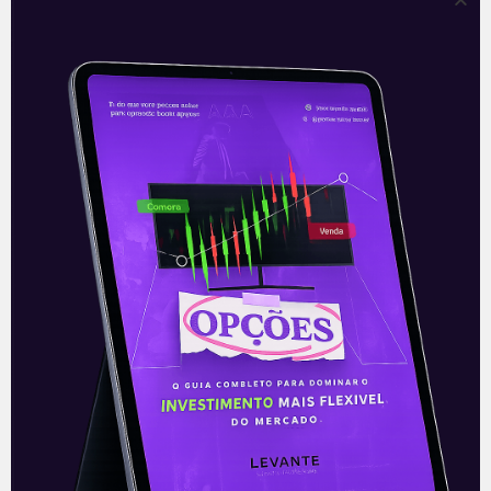
Conflito na Ucrânia amplia
incertezas globais e para o
Brasil | Denise Campos de
Toledo
Os bombardeios da Rússia na Ucrânia,
para além das áreas separatistas, dando
início a uma guerra, tiveram
repercussões das mais negativas sobre
os mercados. Houve
Leia mais