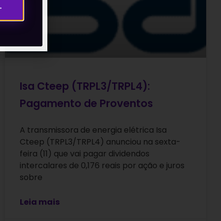
→
Isa Cteep (TRPL3/TRPL4):
Pagamento de Proventos
A transmissora de energia elétrica Isa
Cteep (TRPL3/TRPL4) anunciou na sexta-
feira (11) que vai pagar dividendos
intercalares de 0,176 reais por ação e juros
sobre
Leia mais