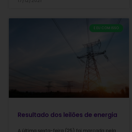
17/12/2021
E EU COM ISSO
Resultado dos leilões de energia
A última sexta-feira (25) foi marcada pela