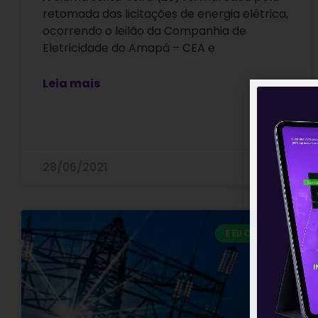
retomada das licitações de energia elétrica,
ocorrendo o leilão da Companhia de
Eletricidade do Amapá – CEA e
Leia mais
28/06/2021
E EU COM ISSO