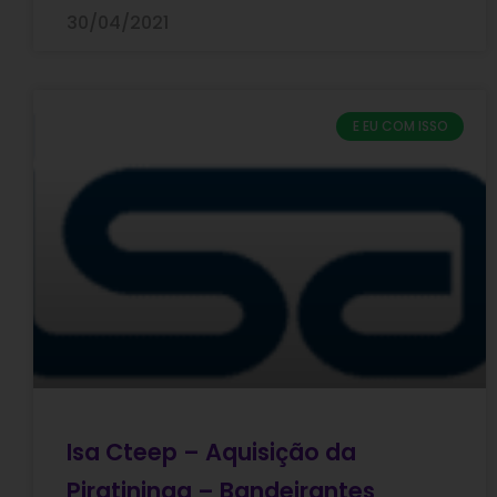
30/04/2021
E EU COM ISSO
Isa Cteep – Aquisição da
Piratininga – Bandeirantes