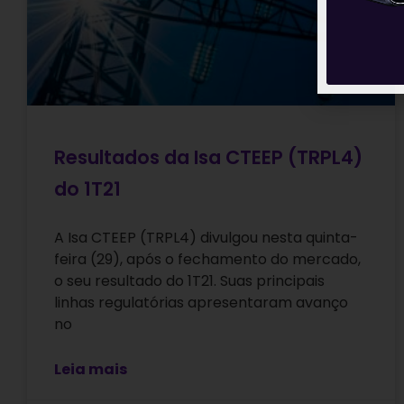
Resultados da Isa CTEEP (TRPL4)
do 1T21
A Isa CTEEP (TRPL4) divulgou nesta quinta-
feira (29), após o fechamento do mercado,
o seu resultado do 1T21. Suas principais
linhas regulatórias apresentaram avanço
no
Leia mais