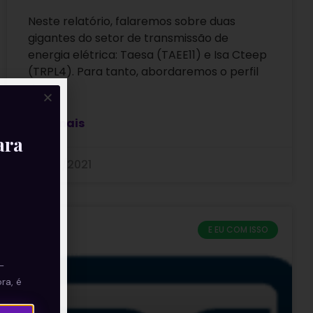
Neste relatório, falaremos sobre duas
gigantes do setor de transmissão de
energia elétrica: Taesa (TAEE11) e Isa Cteep
(TRPL4). Para tanto, abordaremos o perfil
de
Leia mais
ara
26/05/2021
E EU COM ISSO
—
ra, é