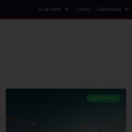
A Levante
Séries
Conteúdos
E EU COM ISSO