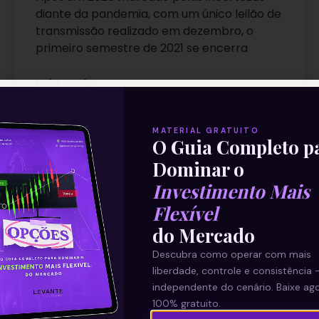
diante da pandemia, com um único leilão de
transmissão realizado em dezembro, o
primeiro semestre de 2021 se encerra
Leia mais
MATERIAL GRATUITO
O Guia Completo p
Dominar o
25/06/2021
Investimento Mais
Flexível
do Mercado
E EU COM ISSO
Descubra como operar com mais
liberdade, controle e consistência 
independente do cenário. Baixe ago
100% gratuito.