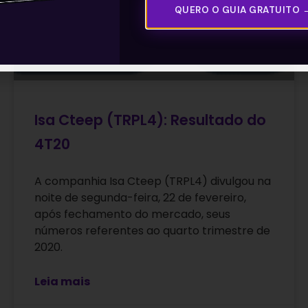
QUERO O GUIA GRATUITO 
Isa Cteep (TRPL4): Resultado do
4T20
A companhia Isa Cteep (TRPL4) divulgou na
noite de segunda-feira, 22 de fevereiro,
após fechamento do mercado, seus
números referentes ao quarto trimestre de
2020.
Leia mais