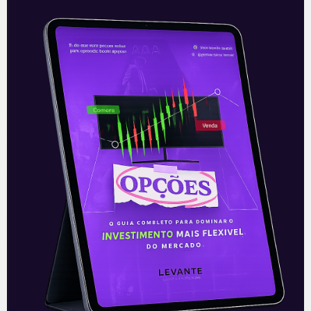
Conectando as criptomoedas
A bandeira de cartões Visa (VISA34)
anunciou na quinta-feira (30) que estava
desenvolvendo um sistema para facilitar
as transações entre criptoativos. O
objetivo do projeto
Leia mais
01/10/2021