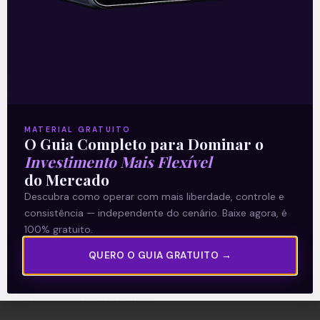
A Levante
Sobre nós
MATERIAL GRATUITO
Termos e Condições
O Guia Completo para Dominar o
Política de Privacidade
Investimento Mais Flexível
do Mercado
Descubra como operar com mais liberdade, controle e
Explore
consistência — independente do cenário. Baixe agora, é
Artigos
100% gratuito.
E Eu Com Isso?
QUERO O GUIA GRATUITO →
Vídeos no Youtube
Manuais de Investimento