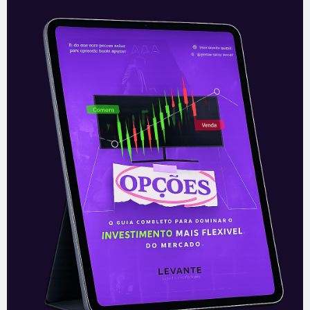
Investor Day da Vibra Energia
A Vibra Energia (BRDT3), antiga BR
Distribuidora, realizou o Investor Day na
manhã desta quarta-feira (01),
apresentando maiores detalhes da
trajetória e projetos concluídos desde
Leia mais
02/09/2021