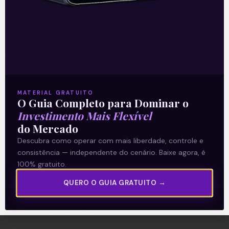
A Levante
Sobre nós
MATERIAL GRATUITO
Termos e Condições
O Guia Completo para Dominar o
Política de Privacidade
Investimento Mais Flexível
do Mercado
Descubra como operar com mais liberdade, controle e
Explore
consistência — independente do cenário. Baixe agora, é
Artigos
100% gratuito.
E Eu Com Isso?
QUERO O GUIA GRATUITO →
Vídeos no Youtube
Manuais de Investimento