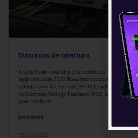
Discursos de abertura
A sessão de abertura dos trabalhos
legislativos de 2022 ficou marcada pelos
discursos de Arthur Lira (PP-AL), presidente
da Câmara, Rodrigo Pacheco (PSD-MG),
presidente do
Leia mais
03/02/2022