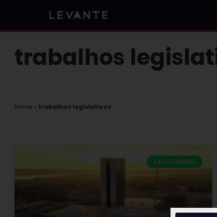
Skip
to
content
trabalhos legislat
Home
»
trabalhos legislativos
E EU COM ISSO