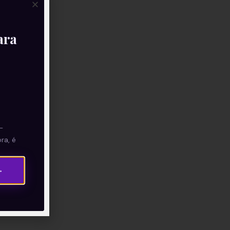
ara
—
ra, é
→