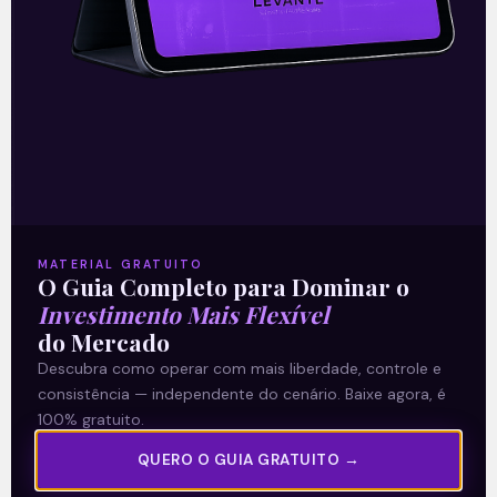
16/08/2021
A Levante
MATERIAL GRATUITO
O Guia Completo para Dominar o
Sobre nós
Investimento Mais Flexível
Termos e Condições
do Mercado
Descubra como operar com mais liberdade, controle e
Política de Privacidade
consistência — independente do cenário. Baixe agora, é
100% gratuito.
Explore
QUERO O GUIA GRATUITO →
Artigos