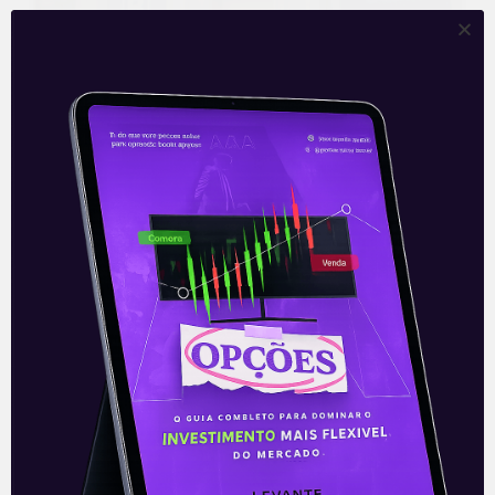
Cresce em 43% total de
investidores na B3 no primeiro
semestre de 2021
O número de investidores pessoas físicas
na Bolsa de Valores tem crescido
consideravelmente ao longo dos anos.
De acordo com o mais recente
levantamento da
Leia mais