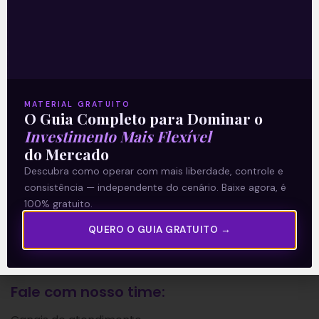
A Levante
Sobre nós
Termos e Condições
Política de Privacidade
MATERIAL GRATUITO
O Guia Completo para Dominar o
Investimento Mais Flexível
Explore
do Mercado
Descubra como operar com mais liberdade, controle e
Artigos
consistência — independente do cenário. Baixe agora, é
E Eu Com Isso?
100% gratuito.
Vídeos no Youtube
QUERO O GUIA GRATUITO →
Manuais de Investimento
Fale com nosso time: