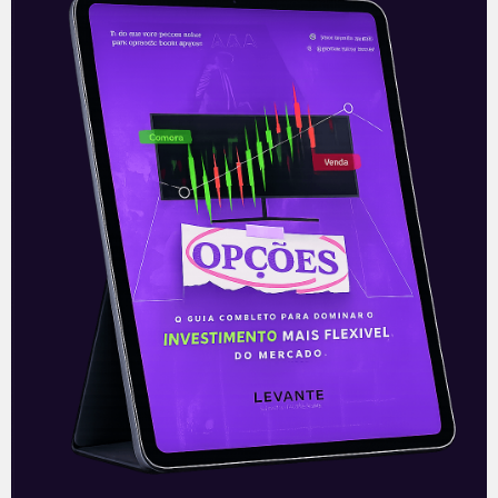
Corrida no Senado
A corrida pela presidência do Senado
ainda continua bastante indefinida, mas
vai se afunilando entre dois polos: de um
lado o MDB quer promover uma
Leia mais
08/01/2021