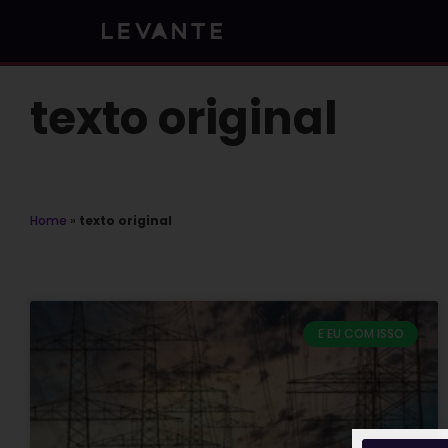
Skip
to
content
texto original
Home
»
texto original
E EU COM ISSO