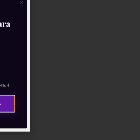
ara
—
ra, é
→