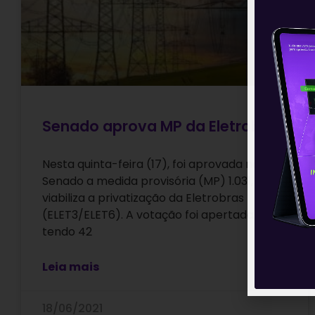
Senado aprova MP da Eletrobras
Nesta quinta-feira (17), foi aprovada no
Senado a medida provisória (MP) 1.031, que
viabiliza a privatização da Eletrobras
(ELET3/ELET6). A votação foi apertada,
tendo 42
Leia mais
18/06/2021