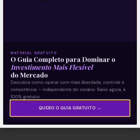
A Levante
Sobre nós
Termos e Condições
MATERIAL GRATUITO
O Guia Completo para Dominar o
Política de Privacidade
Investimento Mais Flexível
do Mercado
Explore
Descubra como operar com mais liberdade, controle e
consistência — independente do cenário. Baixe agora, é
Artigos
100% gratuito.
E Eu Com Isso?
QUERO O GUIA GRATUITO →
Vídeos no Youtube
Manuais de Investimento