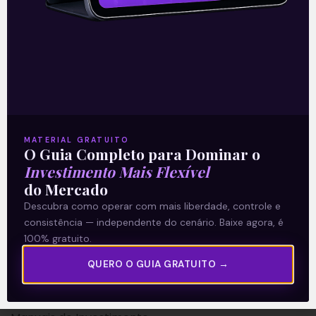
A Levante
Sobre nós
MATERIAL GRATUITO
O Guia Completo para Dominar o
Termos e Condições
Investimento Mais Flexível
Política de Privacidade
do Mercado
Descubra como operar com mais liberdade, controle e
Explore
consistência — independente do cenário. Baixe agora, é
100% gratuito.
Artigos
QUERO O GUIA GRATUITO →
E Eu Com Isso?
Vídeos no Youtube