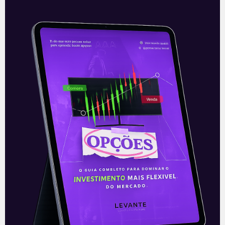
Startup da Tenda avança na
construção industrial
A Alea, startup da Tenda (TEND3) com
foco em construção industrializada,
inaugura, hoje (07), uma fábrica de casas
com estruturas de madeiras em
Jaguariúna, no
Leia mais
07/12/2021