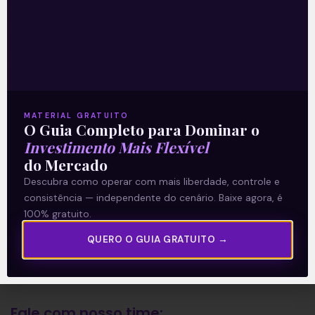
A Levante
Sobre nós
Termos e Condições
MATERIAL GRATUITO
O Guia Completo para Dominar o
Política de Privacidade
Investimento Mais Flexível
do Mercado
Explore
Descubra como operar com mais liberdade, controle e
consistência — independente do cenário. Baixe agora, é
Artigos
100% gratuito.
E Eu Com Isso?
QUERO O GUIA GRATUITO →
Vídeos no Youtube
Manuais de Investimento
Fale com nosso time: