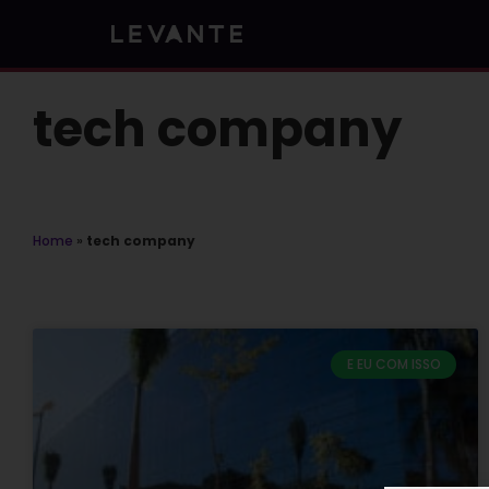
Skip
to
content
tech company
Home
»
tech company
E EU COM ISSO