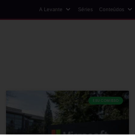
A Levante
Séries
Conteúdos
E EU COM ISSO