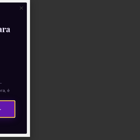
ara
—
ra, é
→