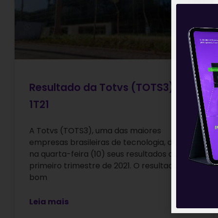
Resultado da Totvs (TOTS3) do
1T21
A Totvs (TOTS3), uma das maiores
empresas brasileiras de tecnologia, divulgou
na quarta-feira (10) seus resultados do
primeiro trimestre de 2021. O resultado foi
bom
Leia mais