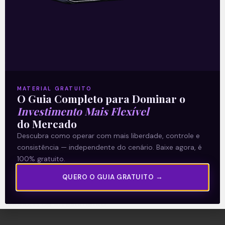
A Levante
Sobre nós
Termos e Condições
MATERIAL GRATUITO
O Guia Completo para Dominar o
Política de Privacidade
Investimento Mais Flexível
do Mercado
Explore
Descubra como operar com mais liberdade, controle e
consistência — independente do cenário. Baixe agora, é
Artigos
100% gratuito.
E Eu Com Isso?
QUERO O GUIA GRATUITO →
Vídeos no Youtube
Manuais de Investimento