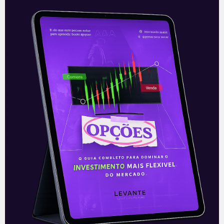
Embraer faz parceria na
mobilidade aérea urbana
No dia primeiro de junho, a Eve Urban Air
Mobility, empresa independente criada
pela Embraer (EMBR3) com foco em
mobilidade urbana, anunciou parceria
com a
Leia mais
02/06/2021