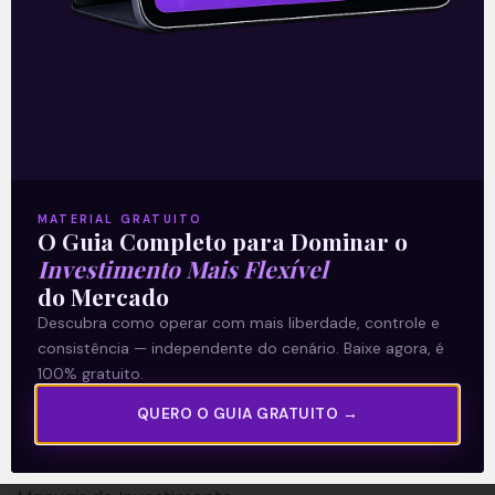
A Levante
Sobre nós
MATERIAL GRATUITO
O Guia Completo para Dominar o
Termos e Condições
Investimento Mais Flexível
Política de Privacidade
do Mercado
Descubra como operar com mais liberdade, controle e
Explore
consistência — independente do cenário. Baixe agora, é
100% gratuito.
Artigos
QUERO O GUIA GRATUITO →
E Eu Com Isso?
Vídeos no Youtube