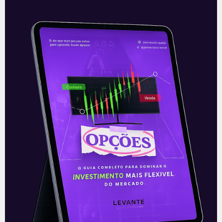
Principais impostos e taxas
nos investimentos
A realização de um investimento é um
processo que abarca diversas variáveis.
Além, é claro, das análises macro e
microeconômicas, que envolvem desde a
situação
Leia mais
20/10/2020