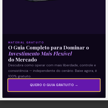
A Levante
Sobre nós
Termos e Condições
MATERIAL GRATUITO
O Guia Completo para Dominar o
Política de Privacidade
Investimento Mais Flexível
do Mercado
Explore
Descubra como operar com mais liberdade, controle e
consistência — independente do cenário. Baixe agora, é
Artigos
100% gratuito.
E Eu Com Isso?
QUERO O GUIA GRATUITO →
Vídeos no Youtube
Manuais de Investimento