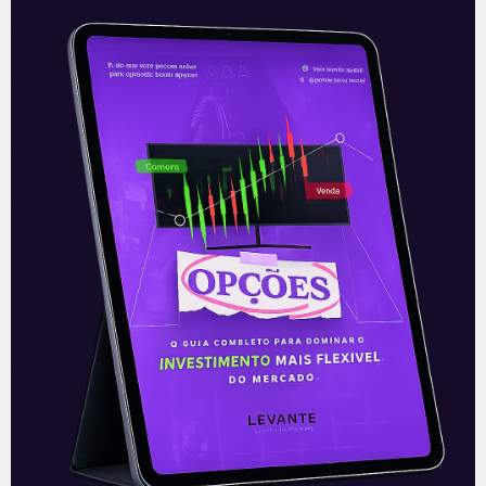
Principais impostos e taxas
nos investimentos
A realização de um investimento é um
processo que abarca diversas variáveis.
Além, é claro, das análises macro e
microeconômicas, que envolvem desde a
situação
Leia mais
20/10/2020