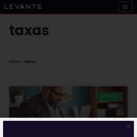
Skip
to
content
taxas
Home
»
taxas
ARTIGOS