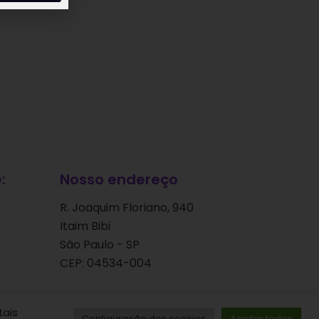
:
Nosso endereço
R. Joaquim Floriano, 940
Itaim Bibi
São Paulo - SP
CEP: 04534-004
tais
Configuração dos cookies
Aceitar todos