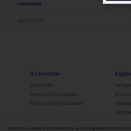
Leia mais
26/03/2021
A Levante
Explo
Sobre nós
Artigo
Termos e Condições
E Eu C
Política de Privacidade
Vídeos
Manuai
Usamos cookies para melhorar a sua experiência em nosso