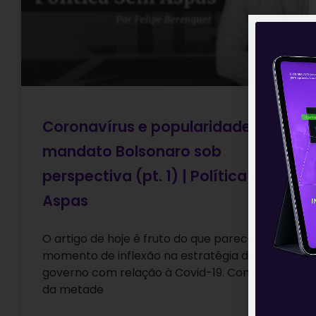
Coronavírus e popularidade: o
mandato Bolsonaro sob
perspectiva (pt. 1) | Política sem
Aspas
O artigo de hoje é fruto do que parece um
momento de inflexão na estratégia de
governo com relação à Covid-19. Com mais
da metade