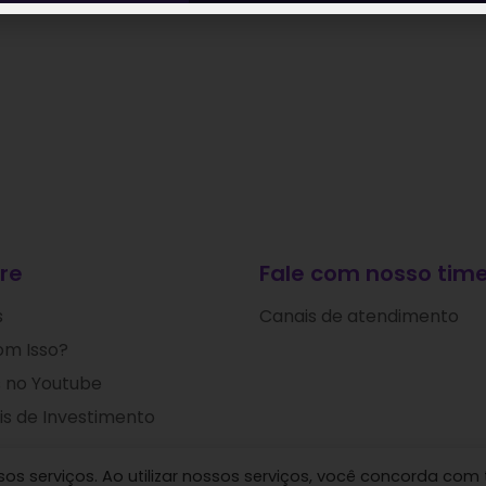
re
Fale com nosso time
s
Canais de atendimento
om Isso?
 no Youtube
s de Investimento
s serviços. Ao utilizar nossos serviços, você concorda com 