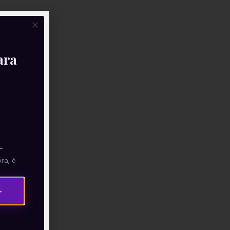
ara
—
ra, é
→