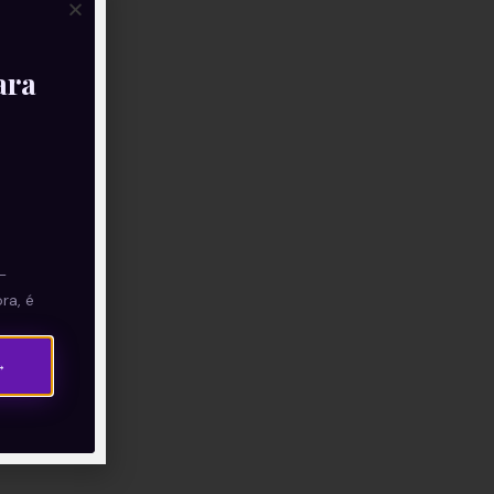
ara
—
ra, é
→