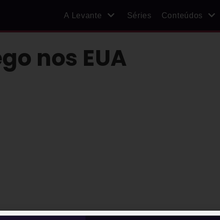
A Levante
Séries
Conteúdos
go nos EUA