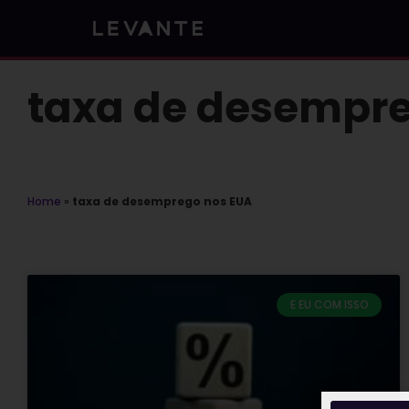
Skip
to
content
taxa de desempre
Home
»
taxa de desemprego nos EUA
E EU COM ISSO