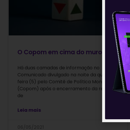
O Copom em cima do muro
Há duas camadas de informação no
Comunicado divulgado na noite da quarta-
feira (5) pelo Comitê de Política Monetária
(Copom) após o encerramento da reunião
de
Leia mais
06/05/2021