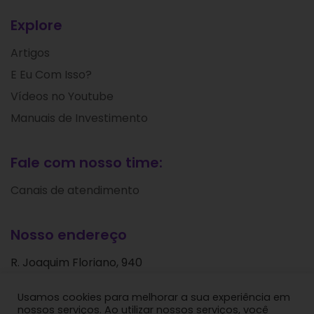
Explore
Artigos
E Eu Com Isso?
Vídeos no Youtube
Manuais de Investimento
Fale com nosso time:
Canais de atendimento
Nosso endereço
R. Joaquim Floriano, 940
Itaim Bibi
Usamos cookies para melhorar a sua experiência em
São Paulo - SP
nossos serviços. Ao utilizar nossos serviços, você