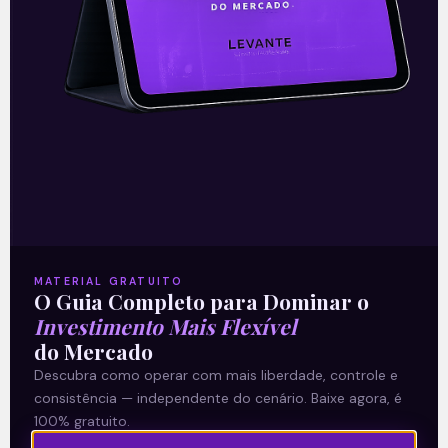
14/10/2021
E EU COM ISSO
MATERIAL GRATUITO
O Guia Completo para Dominar o
Investimento Mais Flexível
O Fed vai começar o aperto?
do Mercado
Descubra como operar com mais liberdade, controle e
Tapering. Essa é a palavra que tem
consistência — independente do cenário. Baixe agora, é
pautado as especulações dos
100% gratuito.
investidores nas últimas semanas. Na