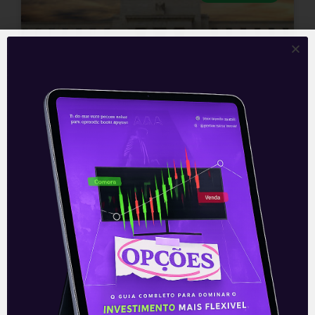
O Fed inicia sua dieta
É comum nas noites de domingo, após
uma sequência de lautas refeições
durante o fim de semana, olhar-se no
espelho e prometer solenemente
“amanhã eu
Leia mais