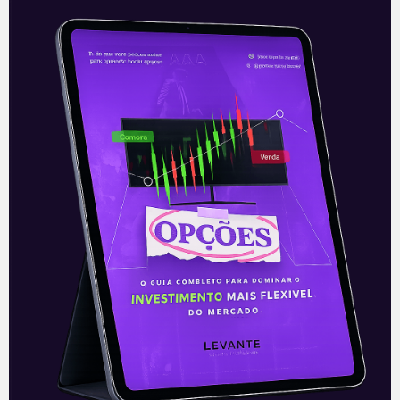
MRV Engenharia cria
subsidiária
A MRV Engenharia (MRVE3) decidiu
ingressar no segmento de média renda
com a criação de uma nova subsidiária, a
Sensia Incorporadora. A empresa nasce
com
Leia mais
10/12/2020