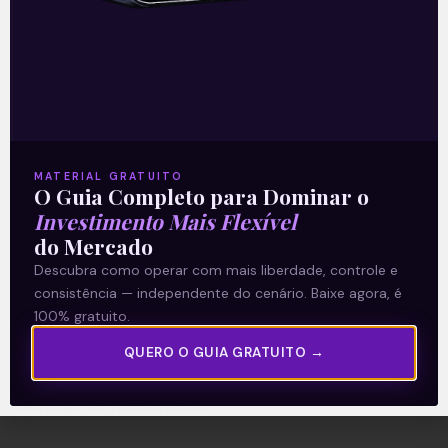
A Levante
Sobre nós
Termos e Condições
MATERIAL GRATUITO
O Guia Completo para Dominar o
Política de Privacidade
Investimento Mais Flexível
do Mercado
Explore
Descubra como operar com mais liberdade, controle e
consistência — independente do cenário. Baixe agora, é
Artigos
100% gratuito.
E Eu Com Isso?
QUERO O GUIA GRATUITO →
Vídeos no Youtube
Manuais de Investimento