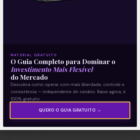
A Levante
Sobre nós
Termos e Condições
MATERIAL GRATUITO
O Guia Completo para Dominar o
Política de Privacidade
Investimento Mais Flexível
do Mercado
Explore
Descubra como operar com mais liberdade, controle e
consistência — independente do cenário. Baixe agora, é
Artigos
100% gratuito.
E Eu Com Isso?
QUERO O GUIA GRATUITO →
Vídeos no Youtube
Manuais de Investimento