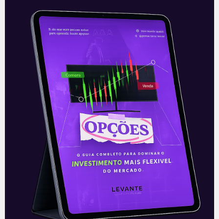
MRV Engenharia cria
subsidiária
A MRV Engenharia (MRVE3) decidiu
ingressar no segmento de média renda
com a criação de uma nova subsidiária, a
Sensia Incorporadora. A empresa nasce
com
Leia mais
10/12/2020