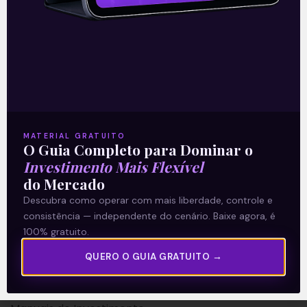
A Levante
Sobre nós
MATERIAL GRATUITO
O Guia Completo para Dominar o
Termos e Condições
Investimento Mais Flexível
Política de Privacidade
do Mercado
Descubra como operar com mais liberdade, controle e
Explore
consistência — independente do cenário. Baixe agora, é
100% gratuito.
Artigos
QUERO O GUIA GRATUITO →
E Eu Com Isso?
Vídeos no Youtube