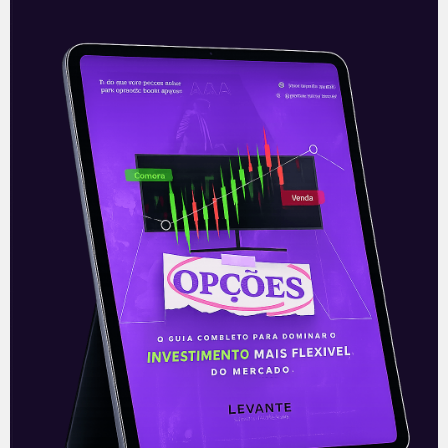
Locaweb adquire startup de
influenciadores digitais Squid
A Locaweb (LWSA3), empresa brasileira
de hospedagem de sites, serviços de
internet e computação em nuvem,
comunicou nesta terça-feira (05) a
aquisição da Squid Digital
Leia mais
06/10/2021