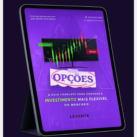
Nova estratégia do Spotify
O Spotify (SPOT) deu início a sua primeira
campanha global – chamada de “All Ears
on You” – voltada para a expansão das
suas receitas
Leia mais
27/09/2021