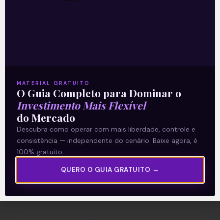
A Levante
Sobre nós
Termos e Condições
MATERIAL GRATUITO
O Guia Completo para Dominar o
Política de Privacidade
Investimento Mais Flexível
do Mercado
Explore
Descubra como operar com mais liberdade, controle e
consistência — independente do cenário. Baixe agora, é
Artigos
100% gratuito.
E Eu Com Isso?
QUERO O GUIA GRATUITO →
Vídeos no Youtube
Manuais de Investimento