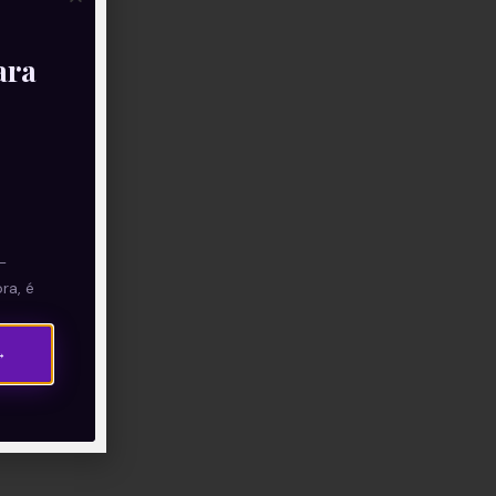
ara
—
ra, é
→