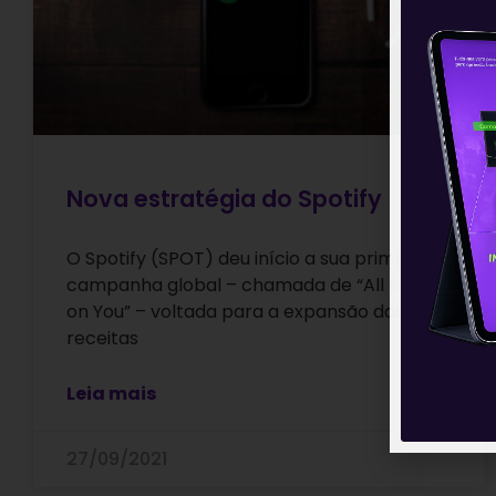
Nova estratégia do Spotify
O Spotify (SPOT) deu início a sua primeira
campanha global – chamada de “All Ears
on You” – voltada para a expansão das suas
receitas
Leia mais
27/09/2021