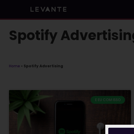
Skip
to
content
Spotify Advertisi
Home
»
Spotify Advertising
E EU COM ISSO