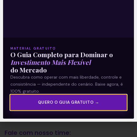
A Levante
Sobre nós
Termos e Condições
MATERIAL GRATUITO
Política de Privacidade
O Guia Completo para Dominar o
Investimento Mais Flexível
do Mercado
Explore
Descubra como operar com mais liberdade, controle e
consistência — independente do cenário. Baixe agora, é
Artigos
100% gratuito.
E Eu Com Isso?
QUERO O GUIA GRATUITO →
Vídeos no Youtube
Manuais de Investimento
Fale com nosso time: