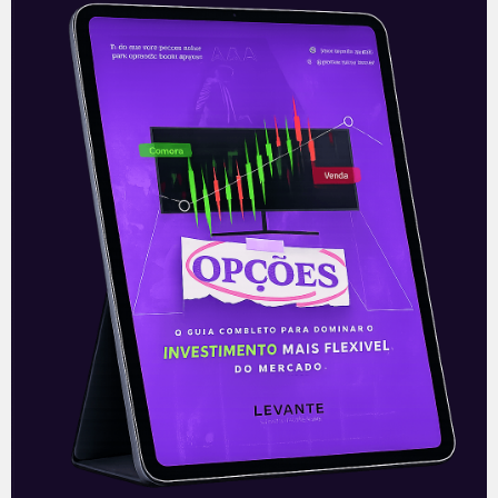
Oi faz acordo com BTG
Na manhã desta segunda-feira (12),
antes da abertura do mercado a Oi
(OIBR3/OIBR4) anunciou a conclusão da
maior transação de private equity já feita
no
Leia mais
13/04/2021