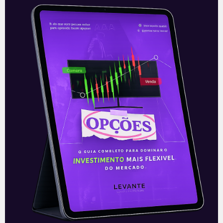
B3 e Totvs firmam acordo de
investimento
A B3 (B3SA3) e a Totvs (TOTS3)
anunciaram uma parceria nesta
segunda-feira (12), com um aporte de R$
600 milhões por parte da B3 na
Leia mais
13/07/2021