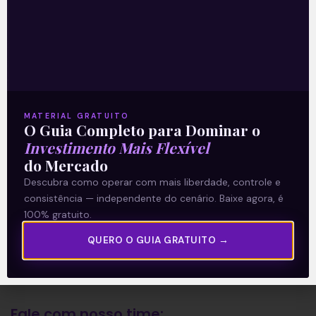
A Levante
Sobre nós
Termos e Condições
MATERIAL GRATUITO
O Guia Completo para Dominar o
Política de Privacidade
Investimento Mais Flexível
do Mercado
Explore
Descubra como operar com mais liberdade, controle e
consistência — independente do cenário. Baixe agora, é
Artigos
100% gratuito.
E Eu Com Isso?
QUERO O GUIA GRATUITO →
Vídeos no Youtube
Manuais de Investimento
Fale com nosso time: