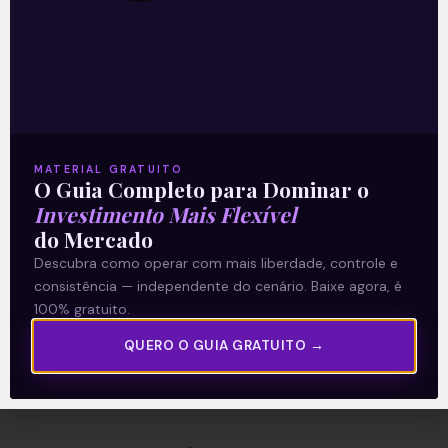
A Levante
Sobre nós
Termos e Condições
MATERIAL GRATUITO
O Guia Completo para Dominar o
Política de Privacidade
Investimento Mais Flexível
do Mercado
Explore
Descubra como operar com mais liberdade, controle e
consistência — independente do cenário. Baixe agora, é
Artigos
100% gratuito.
E Eu Com Isso?
QUERO O GUIA GRATUITO →
Vídeos no Youtube
Manuais de Investimento