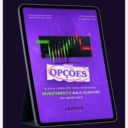
Amazon: votação sindical
A contagem dos votos para determinar
se os trabalhadores de um depósito da
Amazon (AMZN) na cidade de Bessermer,
no Alabama, irão aderir a um
Leia mais
08/04/2021