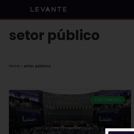
Skip
to
content
setor público
Home
»
setor público
E EU COM ISSO