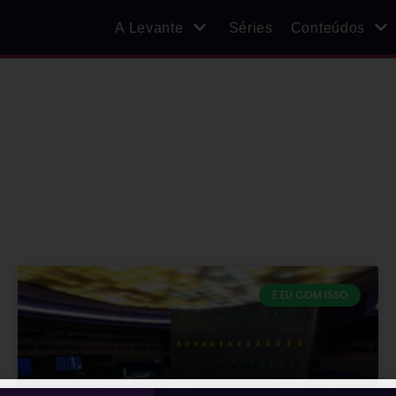
A Levante
Séries
Conteúdos
E EU COM ISSO