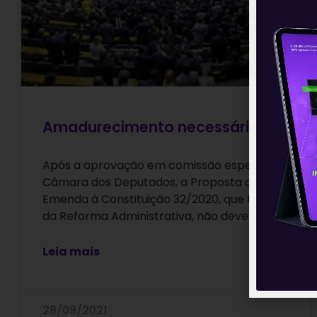
Amadurecimento necessário
Após a aprovação em comissão especial na
Câmara dos Deputados, a Proposta de
Emenda à Constituição 32/2020, que trata
da Reforma Administrativa, não deve ser
Leia mais
28/09/2021