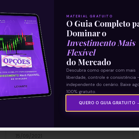
MATERIAL GRATUITO
O Guia Completo p
Dominar o
Investimento Mais
Flexível
Novo parecer
do Mercado
Descubra como operar com mais
Foi encerrado o prazo de discussões na
liberdade, controle e consistência 
comissão especial e a Reforma
independente do cenário. Baixe ago
Administrativa (PEC 32/2020) deve receber
100% gratuito.
novo parecer de seu relator, deputado
Arthur Maia
QUERO O GUIA GRATUITO 
Leia mais
15/09/2021