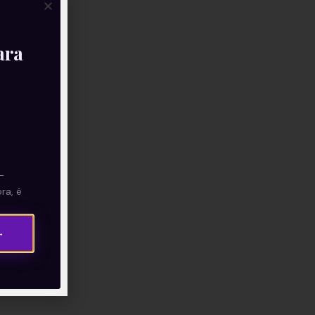
ara
—
ra, é
→