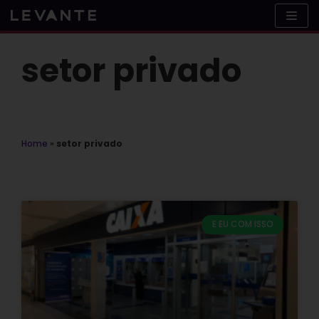
Skip
to
content
setor privado
Home
»
setor privado
E EU COM ISSO