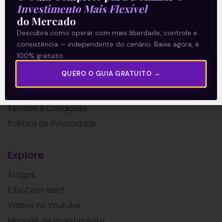
Investimento Mais Flexível
do Mercado
Descubra como operar com mais liberdade, controle e
consistência — independente do cenário. Baixe agora, é
100% gratuito.
A Levante
QUERO O GUIA GRATUITO →
Sobre nós
Termos e Condições
Política de Privacidade
Explore
Artigos
E Eu Com Isso?
Vídeos no Youtube
Manuais de Investimento