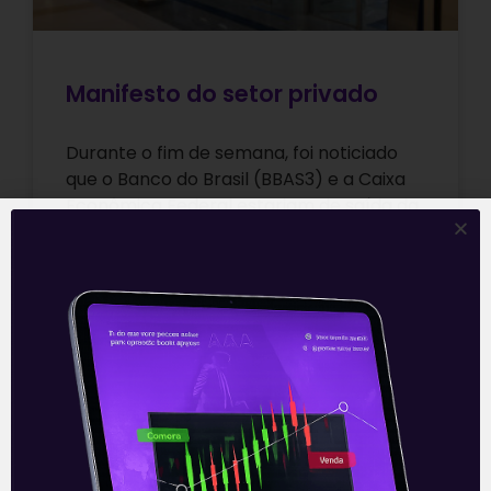
Manifesto do setor privado
Durante o fim de semana, foi noticiado
que o Banco do Brasil (BBAS3) e a Caixa
Econômica Federal estariam de saída da
Febraban (Federação Brasileira
Leia mais
30/08/2021
E EU COM ISSO