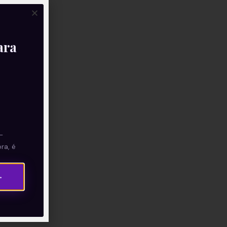
ara
—
ra, é
→