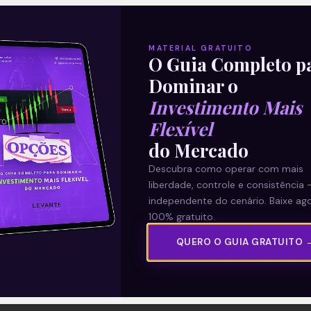
MATERIAL GRATUITO
O Guia Completo p
Dominar o
Investimento Mais
Flexível
do Mercado
Descubra como operar com mais
liberdade, controle e consistência 
independente do cenário. Baixe ago
100% gratuito.
QUERO O GUIA GRATUITO 