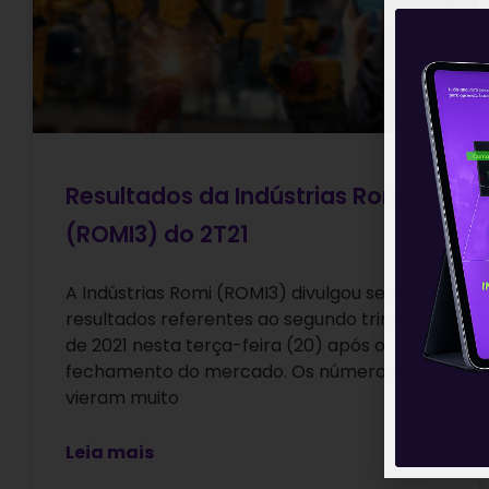
Resultados da Indústrias Romi
(ROMI3) do 2T21
A Indústrias Romi (ROMI3) divulgou seus
resultados referentes ao segundo trimestre
de 2021 nesta terça-feira (20) após o
fechamento do mercado. Os números
vieram muito
Leia mais