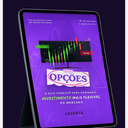
Panvel (PNVL3/ PNVL4) migra
para o Novo Mercado
No dia 1º de abril, a Panvel comunicou em
Fato Relevante a conversão de todas as
suas ações PN para ON e sua migração
para
Leia mais
05/04/2021