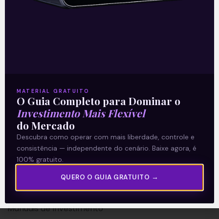
A Levante
Sobre nós
MATERIAL GRATUITO
Termos e Condições
O Guia Completo para Dominar o
Investimento Mais Flexível
Política de Privacidade
do Mercado
Descubra como operar com mais liberdade, controle e
Explore
consistência — independente do cenário. Baixe agora, é
100% gratuito.
Artigos
E Eu Com Isso?
QUERO O GUIA GRATUITO →
Vídeos no Youtube
Manuais de Investimento