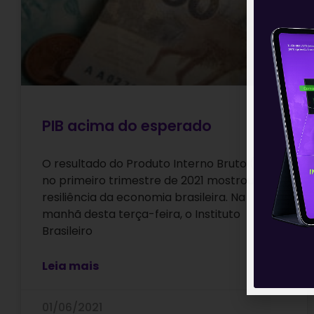
PIB acima do esperado
O resultado do Produto Interno Bruto (PIB)
no primeiro trimestre de 2021 mostrou a
resiliência da economia brasileira. Na
manhã desta terça-feira, o Instituto
Brasileiro
Leia mais
01/06/2021