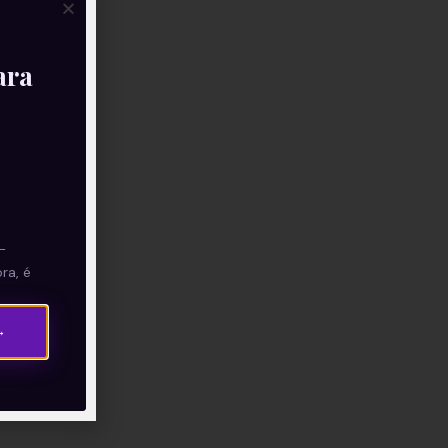
ara
—
ra, é
→