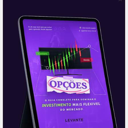
Amazon está interessada em
MGM
Segundo informações de mercado
divulgadas nesta segunda-feira (17), após
o fechamento das negociações, a
Amazon (AMZN) está interessada em
adquirir a Metro-Goldwyn-Mayer, mais
conhecida pela
Leia mais