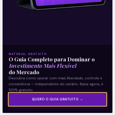
18/05/2021
A Levante
MATERIAL GRATUITO
Sobre nós
O Guia Completo para Dominar o
Termos e Condições
Investimento Mais Flexível
do Mercado
Política de Privacidade
Descubra como operar com mais liberdade, controle e
consistência — independente do cenário. Baixe agora, é
Explore
100% gratuito.
Artigos
QUERO O GUIA GRATUITO →
E Eu Com Isso?
Vídeos no Youtube