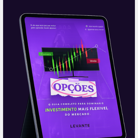
Walmart expande serviço de
entrega
O Walmart (WMT), mais tradicional
varejista nos Estados Unidos, está abrindo
sua plataforma de entrega interna, a
Spark Driver, para outras empresas. Com
isso, a
Leia mais
24/08/2021