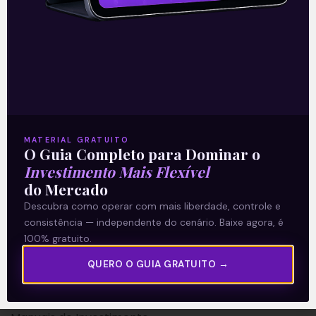
A Levante
Sobre nós
MATERIAL GRATUITO
O Guia Completo para Dominar o
Termos e Condições
Investimento Mais Flexível
Política de Privacidade
do Mercado
Descubra como operar com mais liberdade, controle e
Explore
consistência — independente do cenário. Baixe agora, é
100% gratuito.
Artigos
QUERO O GUIA GRATUITO →
E Eu Com Isso?
Vídeos no Youtube