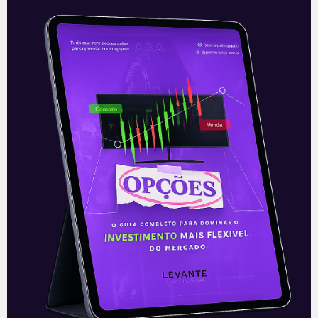
Sequoia Log (SEQL3): Follow-
on pelo dobro do valor do IPO
A Sequoia, companhia de infraestrutura e
serviços logísticos com foco no e-
commerce, emplacou uma oferta
subsequente de ações (follow-on), desta
vez com o dobro do
Leia mais
16/04/2021