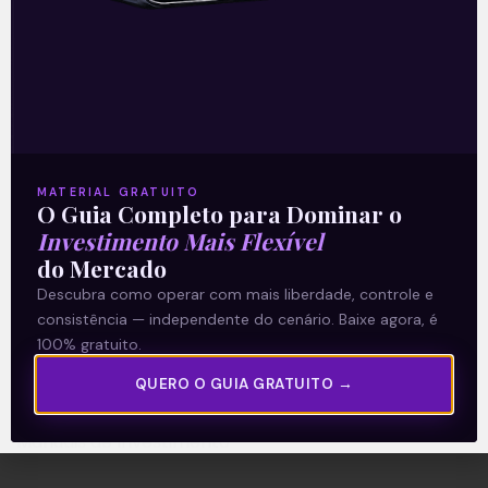
A Levante
Sobre nós
Termos e Condições
MATERIAL GRATUITO
O Guia Completo para Dominar o
Política de Privacidade
Investimento Mais Flexível
do Mercado
Explore
Descubra como operar com mais liberdade, controle e
consistência — independente do cenário. Baixe agora, é
Artigos
100% gratuito.
E Eu Com Isso?
QUERO O GUIA GRATUITO →
Vídeos no Youtube
Manuais de Investimento