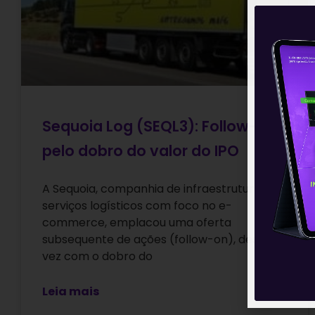
Sequoia Log (SEQL3): Follow-on
pelo dobro do valor do IPO
A Sequoia, companhia de infraestrutura e
serviços logísticos com foco no e-
commerce, emplacou uma oferta
subsequente de ações (follow-on), desta
vez com o dobro do
Leia mais