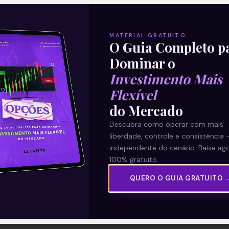
MATERIAL GRATUITO
O Guia Completo p
Dominar o
Investimento Mais
Flexível
do Mercado
Descubra como operar com mais
liberdade, controle e consistência 
independente do cenário. Baixe ago
100% gratuito.
QUERO O GUIA GRATUITO 