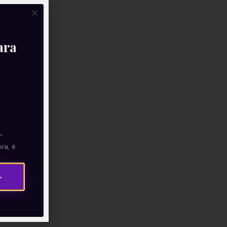
ara
—
ra, é
→