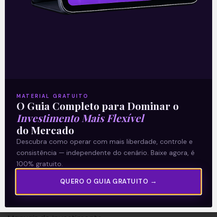
A Levante
Sobre nós
MATERIAL GRATUITO
O Guia Completo para Dominar o
Termos e Condições
Investimento Mais Flexível
Política de Privacidade
do Mercado
Descubra como operar com mais liberdade, controle e
Explore
consistência — independente do cenário. Baixe agora, é
100% gratuito.
Artigos
QUERO O GUIA GRATUITO →
E Eu Com Isso?
Vídeos no Youtube