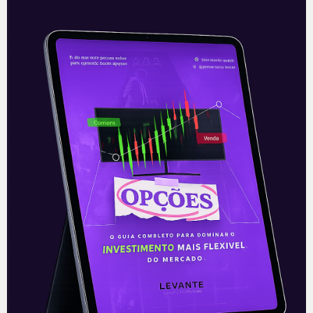
Spin-off: O Que É [Análise do
Spin-off do Pão de Açúcar]
Recentemente, ocorreu o Spin-off das
empresas Pão de Açúcar (PCAR3) e
Assaí Atacadista (ASAI3). O processo
veio à tona nos noticiários. Em suma, isso
ocorreu
Leia mais
17/03/2021