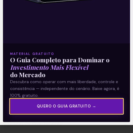
A Levante
Sobre nós
MATERIAL GRATUITO
Termos e Condições
O Guia Completo para Dominar o
Política de Privacidade
Investimento Mais Flexível
do Mercado
Descubra como operar com mais liberdade, controle e
Explore
consistência — independente do cenário. Baixe agora, é
Artigos
100% gratuito.
E Eu Com Isso?
QUERO O GUIA GRATUITO →
Vídeos no Youtube
Manuais de Investimento