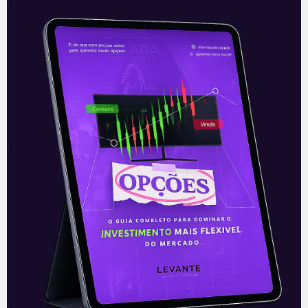
Acordo do Facebook
Nesta terça-feira (23), o Facebook (FB) e
os reguladores australianos entraram em
um acordo a respeito do pagamento
pelas notícias vinculadas nas
plataformas da companhia.
Leia mais
24/02/2021