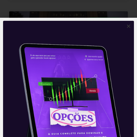
E EU COM ISSO
Bancos centrais na sinuca
Contrariando as expectativas de uma
tramitação lenta, o Senado americano foi
ágil e aprovou o pacote de ajuda
econômica de 1,9 trilhão de dólares no