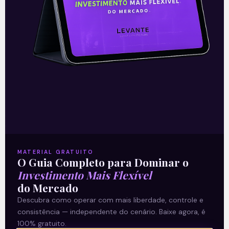
Leia mais
08/03/2021
E EU COM ISSO
MATERIAL GRATUITO
O Guia Completo para Dominar o
Investimento Mais Flexível
do Mercado
Reviravolta democrata
Descubra como operar com mais liberdade, controle e
consistência — independente do cenário. Baixe agora, é
100% gratuito.
Após o segundo turno das eleições para