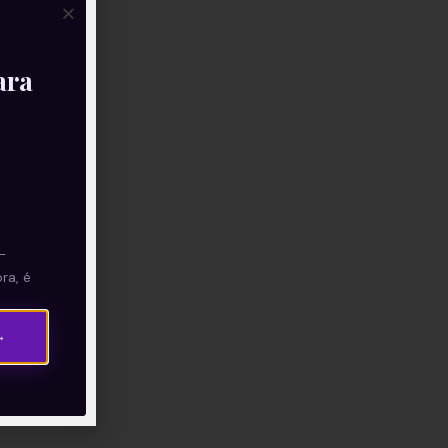
ara
—
ra, é
→