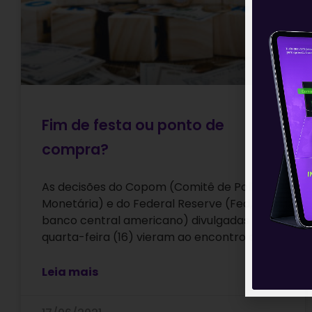
Fim de festa ou ponto de
compra?
As decisões do Copom (Comitê de Política
Monetária) e do Federal Reserve (Fed, o
banco central americano) divulgadas na
quarta-feira (16) vieram ao encontro das
Leia mais