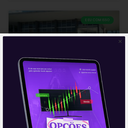
E EU COM ISSO
Prisão em segunda instância
deve ser revertida
Prisão em segunda instância deve ser
revertida O Supremo Tribunal Federal
(STF) ainda não terminou a discussão