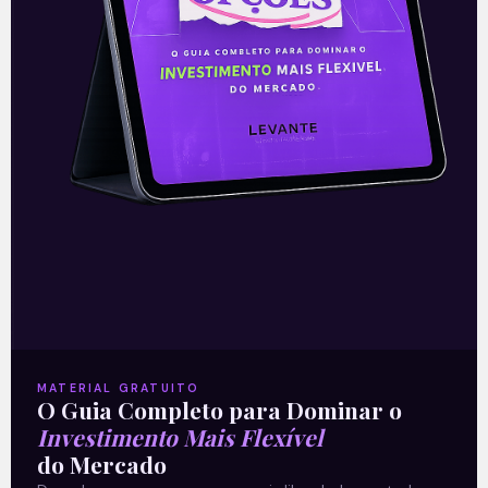
sobre a execução provisória da pena
após condenação
Leia mais
25/10/2019
E EU COM ISSO
MATERIAL GRATUITO
O Guia Completo para Dominar o
Investimento Mais Flexível
do Mercado
Prisão em segunda instância: