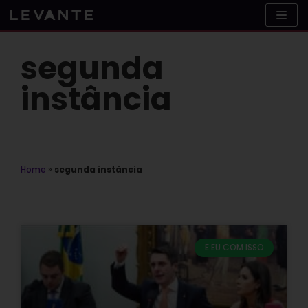
Skip
to
content
segunda
instância
Home
»
segunda instância
E EU COM ISSO