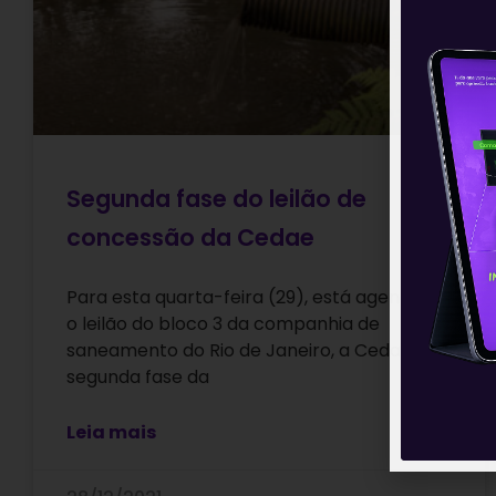
Segunda fase do leilão de
concessão da Cedae
Para esta quarta-feira (29), está agendado
o leilão do bloco 3 da companhia de
saneamento do Rio de Janeiro, a Cedae, na
segunda fase da
Leia mais