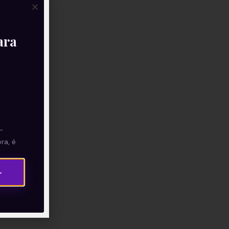
ara
—
ra, é
→