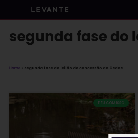
Skip
to
content
segunda fase do 
Home
»
segunda fase do leilão de concessão da Cedae
E EU COM ISSO