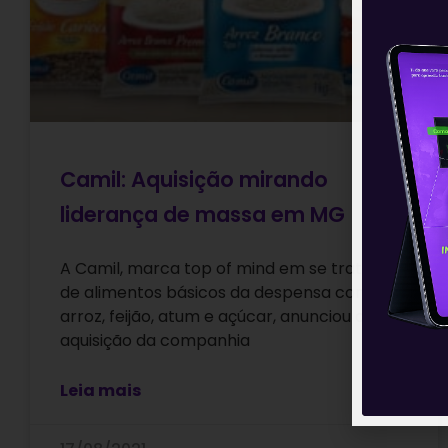
Camil: Aquisição mirando
liderança de massa em MG
A Camil, marca top of mind em se tratando
de alimentos básicos da despensa como
arroz, feijão, atum e açúcar, anunciou a
aquisição da companhia
Leia mais