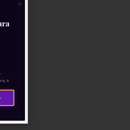
ara
—
ra, é
→