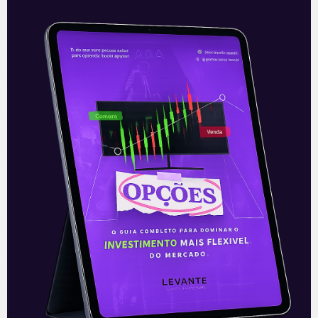
Méliuz faz parceria com a
Cinemark
A líder absoluta no segmento de
cashback para e-commerce no Brasil,
Méliuz (CASH3), deve anunciar em breve
a parceria exclusiva com a rede de salas
Leia mais
19/07/2021