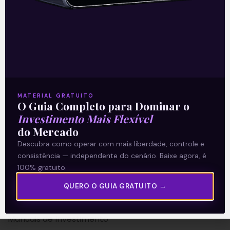
A Levante
Sobre nós
MATERIAL GRATUITO
Termos e Condições
O Guia Completo para Dominar o
Investimento Mais Flexível
Política de Privacidade
do Mercado
Descubra como operar com mais liberdade, controle e
Explore
consistência — independente do cenário. Baixe agora, é
100% gratuito.
Artigos
E Eu Com Isso?
QUERO O GUIA GRATUITO →
Vídeos no Youtube
Manuais de Investimento