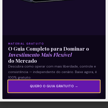
A Levante
Sobre nós
MATERIAL GRATUITO
Termos e Condições
O Guia Completo para Dominar o
Política de Privacidade
Investimento Mais Flexível
do Mercado
Descubra como operar com mais liberdade, controle e
Explore
consistência — independente do cenário. Baixe agora, é
Artigos
100% gratuito.
E Eu Com Isso?
QUERO O GUIA GRATUITO →
Vídeos no Youtube
Manuais de Investimento