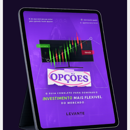
Cancelamento insuficiente
No cenário político, investidores seguem
dando maior atenção ao dilema criado
em torno do Orçamento de 2021,
aprovado com estimativas de gastos
desalinhadas com a
Leia mais
01/04/2021