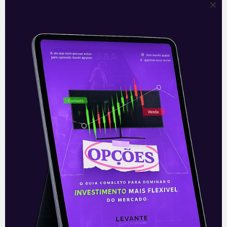
Santander (SANB11): Getnet
faz aquisição no México
A fintech de pagamentos do Grupo
Santander (SANB11), PagoNxt, anunciou na
segunda-feira (13) a aquisição de 70% da
Mercadotecnia, Ideas y Tecnología (MIT),
sua parceira
Leia mais