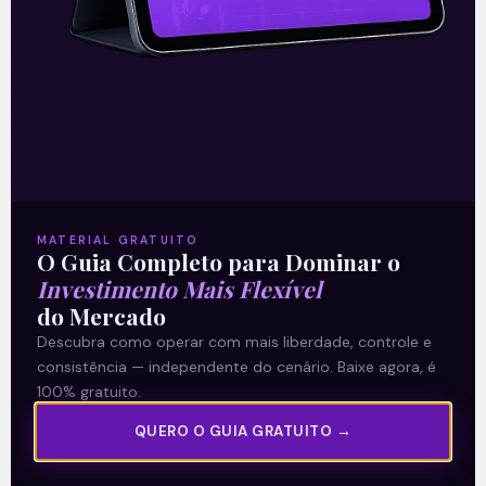
14/09/2021
A Levante
MATERIAL GRATUITO
Sobre nós
O Guia Completo para Dominar o
Investimento Mais Flexível
Termos e Condições
do Mercado
Política de Privacidade
Descubra como operar com mais liberdade, controle e
consistência — independente do cenário. Baixe agora, é
Explore
100% gratuito.
QUERO O GUIA GRATUITO →
Artigos
E Eu Com Isso?