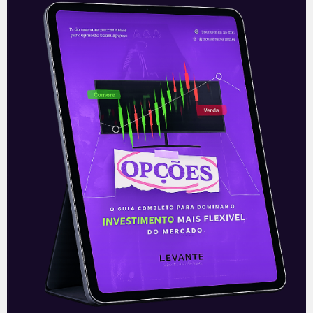
Vendas da Tesla na China
De acordo com dados apresentados
pela “China Passenger Car Association”
nesta quarta-feira (10), o Model Y, da
Tesla, foi o terceiro veículo elétrico (EV)
mais
Leia mais
11/03/2021