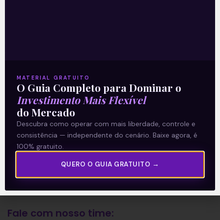
A Levante
Sobre nós
Termos e Condições
MATERIAL GRATUITO
Política de Privacidade
O Guia Completo para Dominar o
Investimento Mais Flexível
do Mercado
Explore
Descubra como operar com mais liberdade, controle e
consistência — independente do cenário. Baixe agora, é
Artigos
100% gratuito.
E Eu Com Isso?
QUERO O GUIA GRATUITO →
Vídeos no Youtube
Manuais de Investimento
Fale com nosso time: