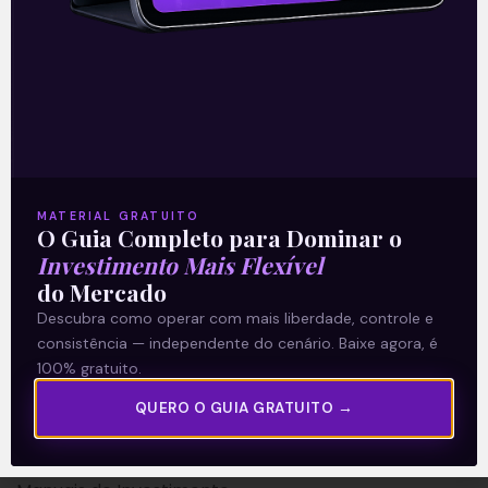
A Levante
Sobre nós
MATERIAL GRATUITO
O Guia Completo para Dominar o
Termos e Condições
Investimento Mais Flexível
Política de Privacidade
do Mercado
Descubra como operar com mais liberdade, controle e
Explore
consistência — independente do cenário. Baixe agora, é
100% gratuito.
Artigos
QUERO O GUIA GRATUITO →
E Eu Com Isso?
Vídeos no Youtube