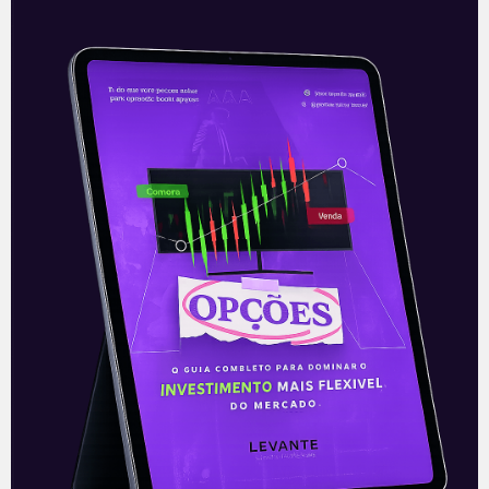
Rumo divulga projeções para
extensão da Malha Norte
Na terça-feira (05), a Rumo (RAIL3)
divulgou, via Fato Relevante, as projeções
para o projeto de construção, operação,
exploração e conservação, por meio de
autorização,
Leia mais
06/10/2021