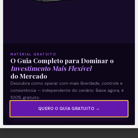
A Levante
Sobre nós
Termos e Condições
MATERIAL GRATUITO
O Guia Completo para Dominar o
Política de Privacidade
Investimento Mais Flexível
do Mercado
Explore
Descubra como operar com mais liberdade, controle e
consistência — independente do cenário. Baixe agora, é
Artigos
100% gratuito.
E Eu Com Isso?
QUERO O GUIA GRATUITO →
Vídeos no Youtube
Manuais de Investimento