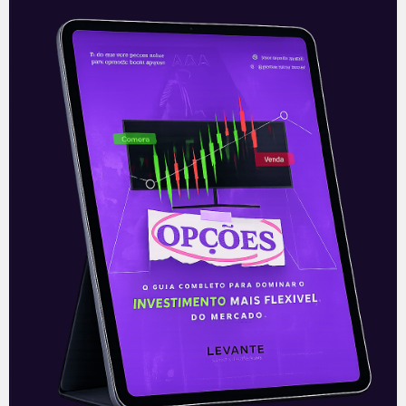
CCR (CCRO3): Resultado do
4T20
A CCR (CCRO3) divulgou seus números
referentes ao quarto trimestre de 2020
na noite de quinta-feira (03), após o
fechamento do mercado. A companhia
apresentou
Leia mais
05/03/2021